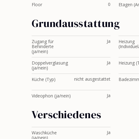
0
Floor
Etagen (A
Grundausstattung
Ja
Zugang für
Heizung
Behinderte
(Individuel
(ja/nein)
Ja
Doppelverglasung
Heizung (
(ja/nein)
nicht ausgestattet
Küche (Typ)
Badezimm
Ja
Videophon (ja/nein)
Verschiedenes
Ja
Waschküche
(ja/nein)