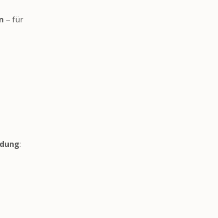
m
– für
ndung
: