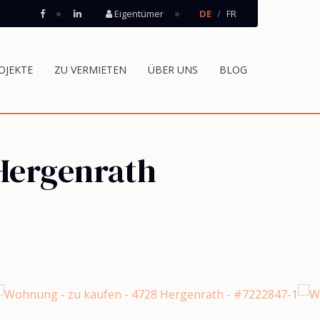
Eigentümer
DE
FR
OJEKTE
ZU VERMIETEN
ÜBER UNS
BLOG
Hergenrath