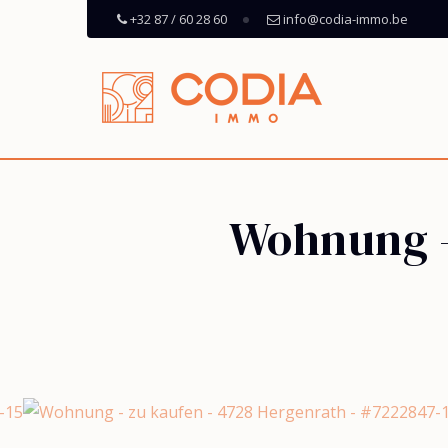
+32 87 / 60 28 60
info@codia-immo.be
Wohnung -