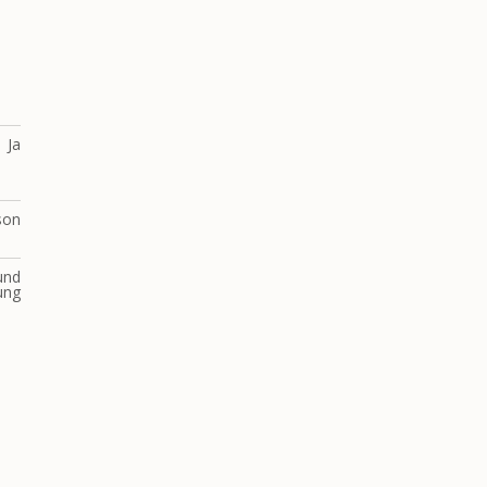
Ja
son
und
rung