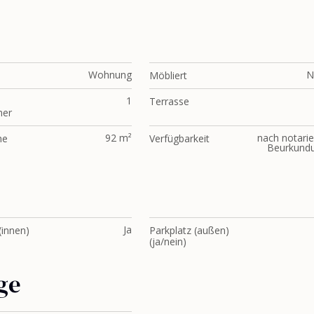
Wohnung
N
Möbliert
1
Terrasse
er
92 m²
nach notarie
he
Verfügbarkeit
Beurkund
Ja
(innen)
Parkplatz (außen)
(ja/nein)
ge