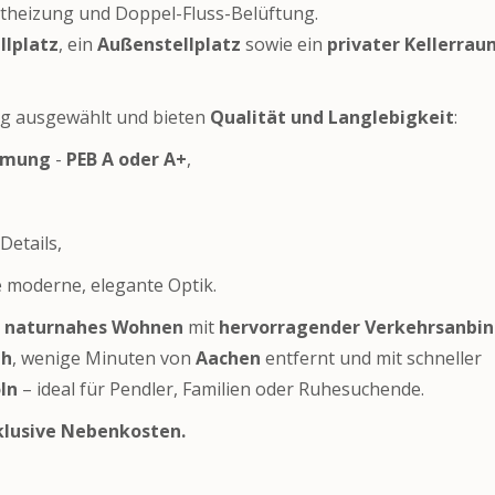
rtheizung und Doppel-Fluss-Belüftung.
llplatz
, ein
Außenstellplatz
sowie ein
privater Kellerrau
ig ausgewählt und bieten
Qualität und Langlebigkeit
:
mmung
-
PEB A oder A+
,
Details,
e moderne, elegante Optik.
, naturnahes Wohnen
mit
hervorragender Verkehrsanbi
th
, wenige Minuten von
Aachen
entfernt und mit schneller
ln
– ideal für Pendler, Familien oder Ruhesuchende.
klusive Nebenkosten.