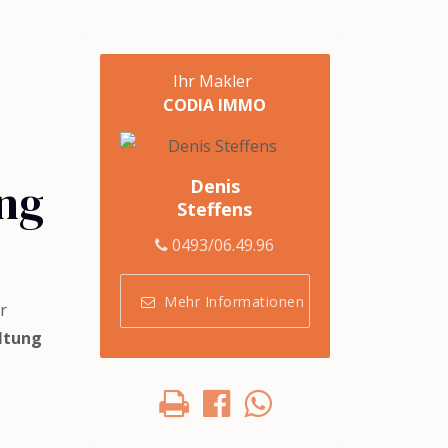
Ihr Makler
CODIA IMMO
ng
Denis
Steffens
0493/06.49.96
Mehr Informationen
r
ltung