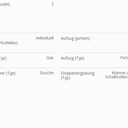
2
nzahl)
individuell
Aufzug (ja/nein)
/Kollektiv)
Gas
Per
Typ)
Aufzug (Typ)
Dusche
Wärme-
er (Typ)
Doppelverglasung
Schallisolie
(Typ)