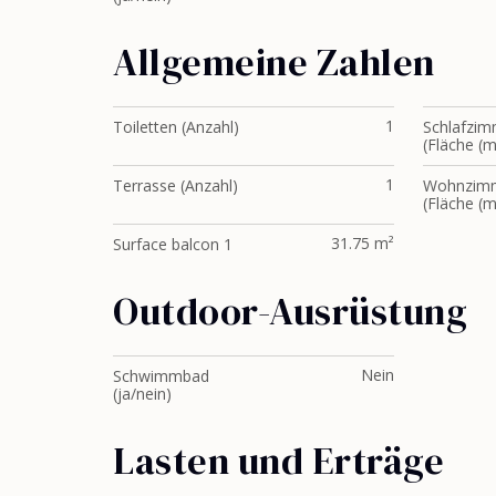
Allgemeine Zahlen
1
Toiletten (Anzahl)
Schlafzim
(Fläche (m
1
Terrasse (Anzahl)
Wohnzim
(Fläche (m²
31.75 m²
Surface balcon 1
Outdoor-Ausrüstung
Nein
Schwimmbad
(ja/nein)
Lasten und Erträge