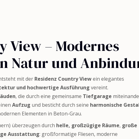
y View – Modernes
n Natur und Anbindu
tsteht mit der
Residenz Country View
ein elegantes
itektur und hochwertige Ausführung
vereint.
bäuden
, die durch eine gemeinsame
Tiefgarage
miteinande
einen
Aufzug
und besticht durch seine
harmonische Gesta
modernen Elementen in Beton-Grau.
mmern) überzeugen durch
helle, großzügige Räume
,
große
ge Ausstattung
: großformatige Fliesen, moderne