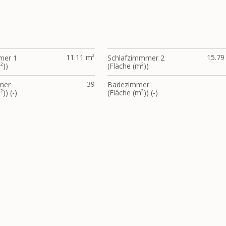
11.11 m²
15.79
mer 1
Schlafzimmmer 2
²))
(Fläche (m²))
39
mer
Badezimmer
)) (-)
(Fläche (m²)) (-)