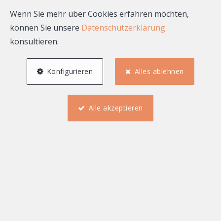
Wenn Sie mehr über Cookies erfahren möchten,
können Sie unsere
Datenschutzerklärung
konsultieren.
Konfigurieren
Alles ablehnen
Was ist Ihr Haus in Kelmis, Eupen
Alle akzeptieren
oder Raeren wert? Der große
Bewertungsratgeber
05.08.2026
Verkaufen
Denis Steffens
Sie denken über den Verkauf Ihrer Immobilie in der