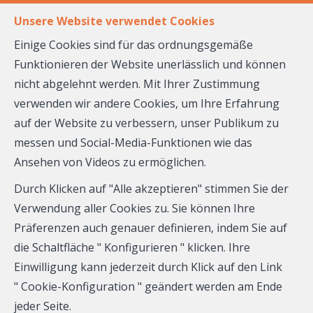
DE
FR
Unsere Website verwendet Cookies
Einige Cookies sind für das ordnungsgemäße
Funktionieren der Website unerlässlich und können
MENÜ
nicht abgelehnt werden. Mit Ihrer Zustimmung
Immobilienagent
verwenden wir andere Cookies, um Ihre Erfahrung
auf der Website zu verbessern, unser Publikum zu
in
messen und Social-Media-Funktionen wie das
Werteinschätzung ihrer Immobilie jetzt
Ansehen von Videos zu ermöglichen.
KOSTENLOS
!
> hier <
Ostbelgien
Durch Klicken auf "Alle akzeptieren" stimmen Sie der
Verwendung aller Cookies zu. Sie können Ihre
:
Präferenzen auch genauer definieren, indem Sie auf
Verkaufen Sie Ihre
die Schaltfläche " Konfigurieren " klicken. Ihre
verkaufen,
Einwilligung kann jederzeit durch Klick auf den Link
Immobilie ganz
" Cookie-Konfiguration " geändert werden am Ende
jeder Seite.