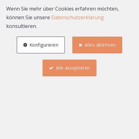
vermieten,
entspannt
Wenn Sie mehr über Cookies erfahren möchten,
investieren
Kostenlose Bewertung •
können Sie unsere
Datenschutzerklärung
konsultieren.
Lokale Expertise
Kostenlose Bewertung anfordern
Konfigurieren
Alles ablehnen
Alle akzeptieren
Stadt